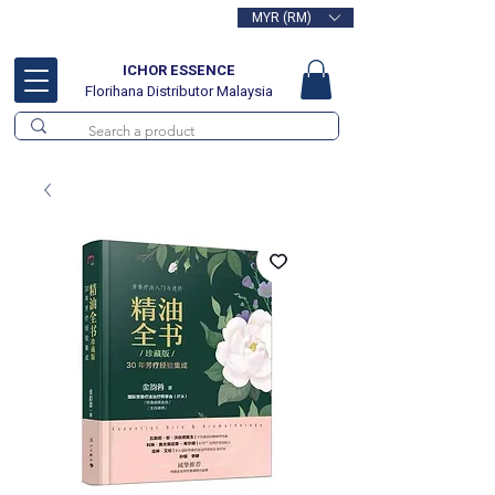
MYR (RM)
Free delivery for orders above
RM100
ICHOR ESSENCE
Florihana Distributor Malaysia