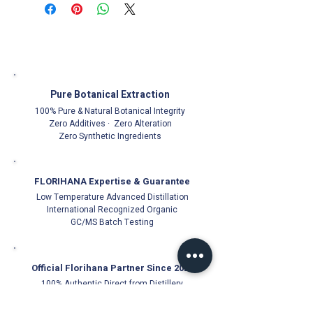
验集成，以专家的视角、大众的语言，
梳理精油和芳香疗法来龙去脉，精油的
本质、萃取部位和方法、疗愈功能、运
用方向，精油的分类及代表单品，精油
的辨识选购、保存和注意事项等，帮助
你构建学习芳香疗法的科学逻辑
48种单方精油速查
Pure Botanical Extraction
27种常用基底植物油详解
100% Pure & Natural Botanical Integrity
30种精油日常保健配方 给家人从头到
Zero Additives · Zero Alteration
脚的呵护
Zero Synthetic Ingredients
手把手教你做 21 种实用简单的日常芳
疗用品
FLORIHANA Expertise & Guarantee
语言：中文
Low Temperature Advanced Distillation
International Recognized Organic
GC/MS Batch Testing
Official Florihana Partner Since 2021
100% Authentic
Direct from Distillery
Cold-Stored for Freshness
Trusted Quality Guarantee